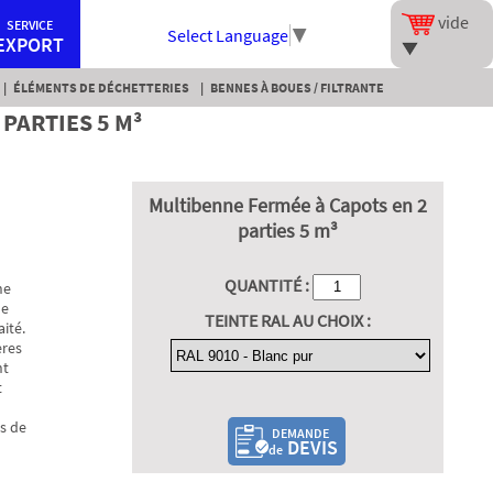
vide
SERVICE
Select Language
▼
EXPORT
ÉLÉMENTS DE DÉCHETTERIES
BENNES À BOUES / FILTRANTE
PARTIES 5 M³
Multibenne Fermée à Capots en 2
parties 5 m³
QUANTITÉ :
ne
de
TEINTE RAL AU CHOIX :
ité.
ères
nt
t
s de
DEMANDE
DEVIS
de