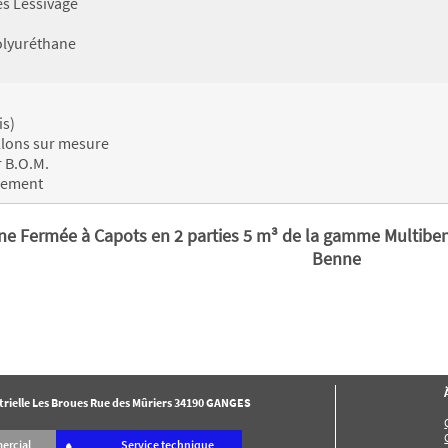
es Lessivage
olyuréthane
is)
llons sur mesure
r B.O.M.
cement
 Fermée à Capots en 2 parties 5 m³ de la gamme Multibenne
Benne
ielle Les Broues Rue des Mûriers 34190 GANGES
ercial
Service technique