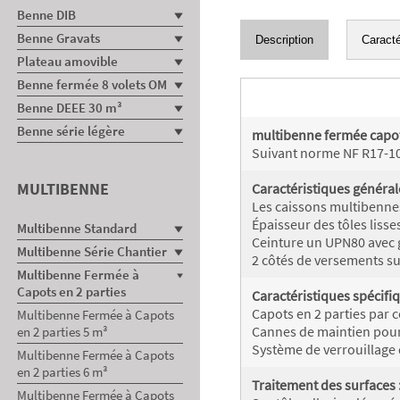
Benne DIB
Benne Gravats
Description
Caracté
Plateau amovible
Benne fermée 8 volets OM
Benne DEEE 30 m³
Benne série légère
multibenne fermée capot
Suivant norme NF R17-1
MULTIBENNE
Caractéristiques général
Les caissons multibennes
Épaisseur des tôles lisse
Multibenne Standard
Ceinture un UPN80 avec g
Multibenne Série Chantier
2 côtés de versements su
Multibenne Fermée à
Capots en 2 parties
Caractéristiques spécifiq
Capots en 2 parties par c
Multibenne Fermée à Capots
Cannes de maintien pour
en 2 parties 5 m³
Système de verrouillage 
Multibenne Fermée à Capots
en 2 parties 6 m³
Traitement des surfaces 
Multibenne Fermée à Capots