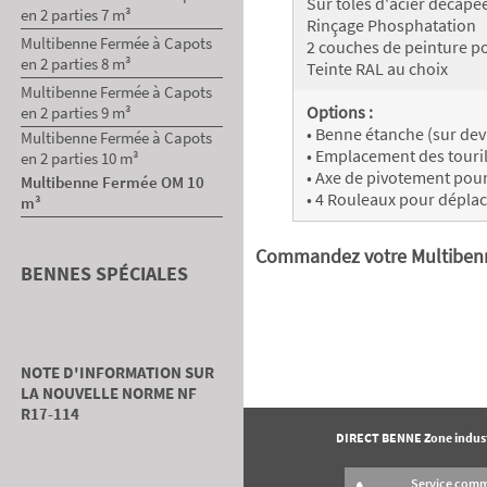
Sur tôles d'acier décapé
en 2 parties 7 m³
Rinçage Phosphatation
Multibenne Fermée à Capots
2 couches de peinture p
en 2 parties 8 m³
Teinte RAL au choix
Multibenne Fermée à Capots
Options :
en 2 parties 9 m³
• Benne étanche (sur dev
Multibenne Fermée à Capots
• Emplacement des touri
en 2 parties 10 m³
• Axe de pivotement pou
Multibenne Fermée OM 10
• 4 Rouleaux pour dépla
m³
Commandez votre Multibenne
BENNES SPÉCIALES
NOTE D'INFORMATION SUR
LA NOUVELLE NORME NF
R17-114
DIRECT BENNE Zone industr
Service comm