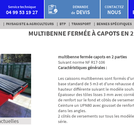
Service technique
DEMANDE
CONTACTEZ
04 99 53 19 27
DEVIS
NOUS
de
S
PAYSAGISTE & AGRICULTEURS
BTP
TRANSPORT
BENNES SPÉCIFIQUES
MULTIBENNE FERMÉE À CAPOTS EN 2 
multibenne fermée capots en 2 parties
Suivant norme NF R17-106
Caractéristiques générales :
Les caissons multibennes sont formés d'u
base standard de 5 m3 et d'une rehausse 
hauteur différente suivant le modèle souha
Épaisseur des tôles lisses 3 mm avec corni
de renfort sur le fond et côtés de verseme
Ceinture un UPN80 avec gousset de renfor
dans les angles.
2 côtés de versements sur tous les modèle
ctuelles
série.