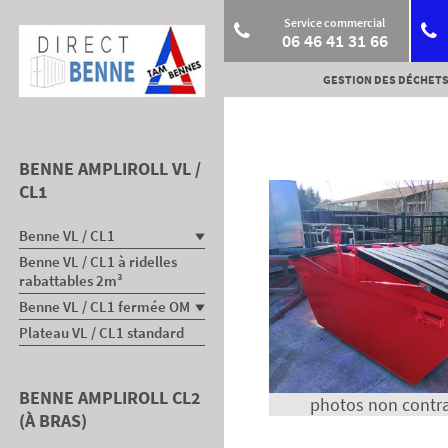
Service commercial
06 46 41 31 66
GESTION DES DÉCHET
BENNE AMPLIROLL VL /
CL1
Benne VL / CL1
Benne VL / CL1 à ridelles
rabattables 2m³
Benne VL / CL1 fermée OM
Plateau VL / CL1 standard
BENNE AMPLIROLL CL2
photos non contra
(À BRAS)