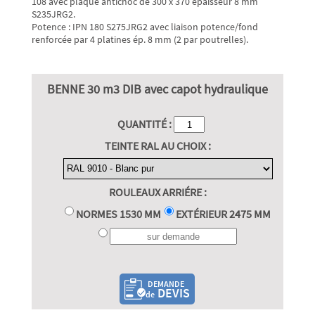
108 avec plaque antichoc de 300 x 370 épaisseur 8 mm
S235JRG2.
Potence : IPN 180 S275JRG2 avec liaison potence/fond
renforcée par 4 platines ép. 8 mm (2 par poutrelles).
BENNE 30 m3 DIB avec capot hydraulique
QUANTITÉ :
TEINTE RAL AU CHOIX :
ROULEAUX ARRIÉRE :
NORMES 1530 MM
EXTÉRIEUR 2475 MM
DEMANDE
DEVIS
de