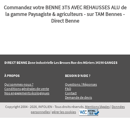
Commandez votre BENNE 3T5 AVEC REHAUSSES ALU de
la gamme Paysagiste & agriculteurs - sur TAM Bennes -
Direct Benne
DIRECT BENNE Zone industrielle Les Broues Rue des Mûriers 34190 GANGES
À PROPOS
BESOIN D’AIDE ?
Qui sommes-nous ?
Questions / Réponses
Conditions générales de vente
FAQ
Nos engagements écologiques
Contact
Demande de devis
Copyright 2004 - 2026, INFOLIEN - Tous droits réservés.
Mentions légales
|
Données
personnelles
|
gérer les cookies