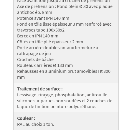
Face avant tôlé jusqu’au crochet de préhension
Axe de préhension : Rond plein Ø 30 avec plaque
antichoc ép. 8mm
Potence avant IPN 140 mm
Fond en tôle lisse épaisseur 3 mm renforcé avec
traverses tube 100x50x2
Berce en IPN 140 mm
Côtés en tôle plié épaisseur 2 mm
Porte arrière double vantaux fermeture à
rattrapage de jeu
Crochets de bâche
Rouleaux arrières Ø 133 mm
Rehausses en aluminium brut amovibles Ht 800
mm
Traitement de surface :
Lessivage, rinçage, phosphatation, antirouille,
silicone sur parties non soudées et 2 couches de
laque de finition peinture polyuréthane.
Couleur :
RAL au choix 1 ton.