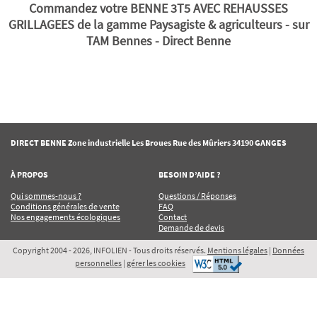
Commandez votre BENNE 3T5 AVEC REHAUSSES
GRILLAGEES de la gamme Paysagiste & agriculteurs - sur
TAM Bennes - Direct Benne
DIRECT BENNE Zone industrielle Les Broues Rue des Mûriers 34190 GANGES
À PROPOS
BESOIN D’AIDE ?
Qui sommes-nous ?
Questions / Réponses
Conditions générales de vente
FAQ
Nos engagements écologiques
Contact
Demande de devis
Copyright 2004 - 2026, INFOLIEN - Tous droits réservés.
Mentions légales
|
Données
personnelles
|
gérer les cookies